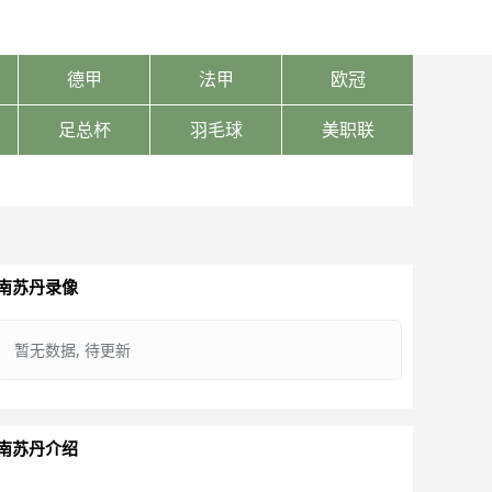
德甲
法甲
欧冠
足总杯
羽毛球
美职联
南苏丹录像
暂无数据, 待更新
南苏丹介绍