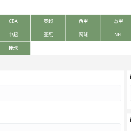
CBA
英超
西甲
意甲
中超
亚冠
网球
NFL
棒球