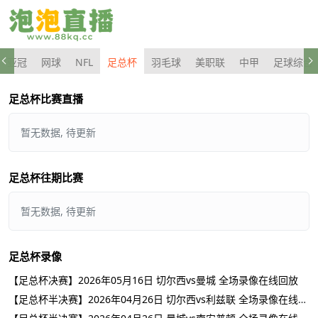
亚冠
网球
NFL
足总杯
羽毛球
美职联
中甲
足球综合
足总杯比赛直播
暂无数据, 待更新
足总杯往期比赛
暂无数据, 待更新
足总杯录像
【足总杯决赛】2026年05月16日 切尔西vs曼城 全场录像在线回放
【足总杯半决赛】2026年04月26日 切尔西vs利兹联 全场录像在线回放