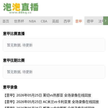
首页
世界杯
NBA
CBA
英超
西甲
意甲
德甲
法甲
意甲比赛直播
暂无数据, 待更新
意甲往期比赛
暂无数据, 待更新
意甲录像
【意甲】2026年05月25日 莱切vs热那亚 全场录像在线回放
【意甲】2026年05月25日 AC米兰vs卡利亚里 全场录像在线回放