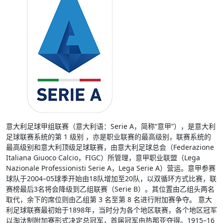
意大利足球甲组联赛（意大利语：Serie A，简称“意甲”），是意大利
足球联赛系统的第 1 级别 ，亦是职业联赛的最高级别，联赛系统的
最高级别和意大利顶级足球联赛，由意大利足球总会（Federazione
Italiana Giuoco Calcio，FIGC）所管理，意甲职业联盟（Lega
Nazionale Professionisti Serie A，Lega Serie A）营运。意甲参赛
球队于2004–05球季开始由18队增加至20队，以双循环方式比赛，联
赛榜最后3名将会降级到乙组联赛（Serie B）。其位置由乙组头两名
取代，余下的席位则由乙组第 3 名至第 8 名进行附加赛争夺。 意大
利足球联赛最初始于1898年，当时分为各个地区联赛，各个地区冠军
以淘汰制附加赛形式决定总冠军，首届冠军由热那亚夺得。1915–16