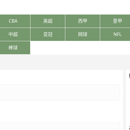
CBA
英超
西甲
意甲
中超
亚冠
网球
NFL
棒球