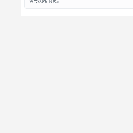
暂无数据, 待更新