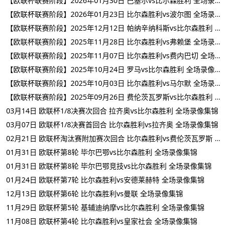
【欧联杯联赛阶段】2026年01月30日 巴塞尔vs比尔森胜利 全场录像在线回放
【欧联杯联赛阶段】2026年01月23日 比尔森胜利vs波尔图 全场录像在线回放
【欧联杯联赛阶段】2025年12月12日 帕纳辛纳科斯vs比尔森胜利 全场录像在线回放
【欧联杯联赛阶段】2025年11月28日 比尔森胜利vs弗赖堡 全场录像在线回放
【欧联杯联赛阶段】2025年11月07日 比尔森胜利vs费内巴切 全场录像在线回放
【欧联杯联赛阶段】2025年10月24日 罗马vs比尔森胜利 全场录像在线回放
【欧联杯联赛阶段】2025年10月03日 比尔森胜利vs马尔默 全场录像在线回放
【欧联杯联赛阶段】2025年09月26日 费伦茨瓦罗斯vs比尔森胜利 全场录像在线回放
03月14日 欧联杯1/8决赛次回合 拉齐奥vs比尔森胜利 全场录像集锦
03月07日 欧联杯1/8决赛首回合 比尔森胜利vs拉齐奥 全场录像集锦
02月21日 欧联杯淘汰赛附加赛次回合 比尔森胜利vs费伦茨瓦罗斯 全场录像集锦
01月31日 欧联杯第8轮 毕尔巴鄂vs比尔森胜利 全场录像集锦
01月31日 欧联杯第8轮 毕尔巴鄂竞技vs比尔森胜利 全场录像集锦
01月24日 欧联杯第7轮 比尔森胜利vs安德莱赫特 全场录像集锦
12月13日 欧联杯第6轮 比尔森胜利vs曼联 全场录像集锦
11月29日 欧联杯第5轮 基辅迪纳摩vs比尔森胜利 全场录像集锦
11月08日 欧联杯第4轮 比尔森胜利vs皇家社会 全场录像集锦