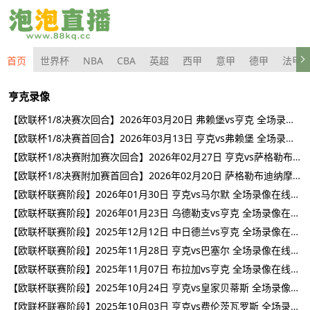
首页
世界杯
NBA
CBA
英超
西甲
意甲
德甲
法甲
亨克录像
【欧联杯1/8决赛次回合】2026年03月20日 弗赖堡vs亨克 全场录像在线回放
【欧联杯1/8决赛首回合】2026年03月13日 亨克vs弗赖堡 全场录像在线回放
【欧联杯1/8决赛附加赛次回合】2026年02月27日 亨克vs萨格勒布迪纳摩 全场录像在线回放
【欧联杯1/8决赛附加赛首回合】2026年02月20日 萨格勒布迪纳摩vs亨克 全场录像在线回放
【欧联杯联赛阶段】2026年01月30日 亨克vs马尔默 全场录像在线回放
【欧联杯联赛阶段】2026年01月23日 乌德勒支vs亨克 全场录像在线回放
【欧联杯联赛阶段】2025年12月12日 中日德兰vs亨克 全场录像在线回放
【欧联杯联赛阶段】2025年11月28日 亨克vs巴塞尔 全场录像在线回放
【欧联杯联赛阶段】2025年11月07日 布拉加vs亨克 全场录像在线回放
【欧联杯联赛阶段】2025年10月24日 亨克vs皇家贝蒂斯 全场录像在线回放
【欧联杯联赛阶段】2025年10月03日 亨克vs费伦茨瓦罗斯 全场录像在线回放