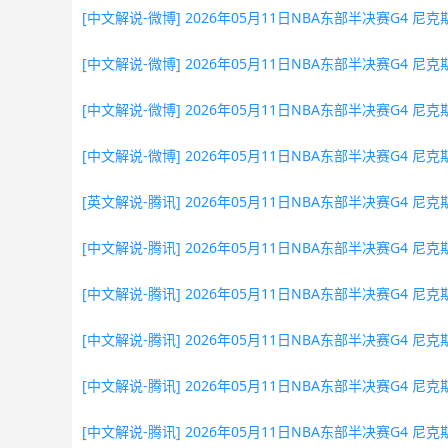
[中文解说-微博] 2026年05月11日NBA东部半决赛G4 尼克
[中文解说-微博] 2026年05月11日NBA东部半决赛G4 尼克
[中文解说-微博] 2026年05月11日NBA东部半决赛G4 尼克
[中文解说-微博] 2026年05月11日NBA东部半决赛G4 尼克
[英文解说-腾讯] 2026年05月11日NBA东部半决赛G4 尼克
[中文解说-腾讯] 2026年05月11日NBA东部半决赛G4 尼克
[中文解说-腾讯] 2026年05月11日NBA东部半决赛G4 尼克
[中文解说-腾讯] 2026年05月11日NBA东部半决赛G4 尼克
[中文解说-腾讯] 2026年05月11日NBA东部半决赛G4 尼克
[中文解说-腾讯] 2026年05月11日NBA东部半决赛G4 尼克