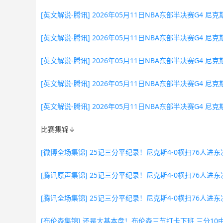
[英文解说-腾讯] 2026年05月11日NBA东部半决赛G4 尼克
[英文解说-腾讯] 2026年05月11日NBA东部半决赛G4 尼克
[英文解说-腾讯] 2026年05月11日NBA东部半决赛G4 尼克
[英文解说-腾讯] 2026年05月11日NBA东部半决赛G4 尼克
[英文解说-腾讯] 2026年05月11日NBA东部半决赛G4 尼克
比赛集锦↓
[微博全场集锦] 25记三分平纪录！尼克斯4-0横扫76人进
[腾讯原声集锦] 25记三分平纪录！尼克斯4-0横扫76人进
[腾讯全场集锦] 25记三分平纪录！尼克斯4-0横扫76人进
[布伦森集锦] 还是大基本盘！布伦森三节打卡下班 三分10中