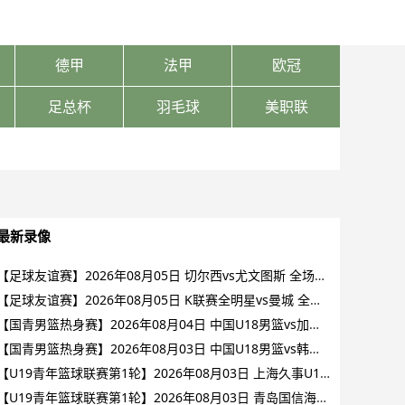
德甲
法甲
欧冠
足总杯
羽毛球
美职联
最新录像
【足球友谊赛】2026年08月05日 切尔西vs尤文图斯 全场录像在线回放
【足球友谊赛】2026年08月05日 K联赛全明星vs曼城 全场录像在线回放
【国青男篮热身赛】2026年08月04日 中国U18男篮vs加拿大大卫·安篮球学院 全场录像在线回放
【国青男篮热身赛】2026年08月03日 中国U18男篮vs韩国东国大学 全场录像在线回放
【U19青年篮球联赛第1轮】2026年08月03日 上海久事U19vs浙江稠州银行U19 全场录像在线回放
【U19青年篮球联赛第1轮】2026年08月03日 青岛国信海天U19vs山西汾酒U19 全场录像在线回放