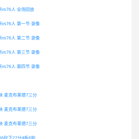
斯vs76人 全场回放
斯vs76人 第一节 录像
斯vs76人 第二节 录像
斯vs76人 第三节 录像
斯vs76人 第四节 录像
东决 麦克布莱德7三分
东决 麦克布莱德7三分
东决 麦克布莱德7三分
6砍下22分4板6助