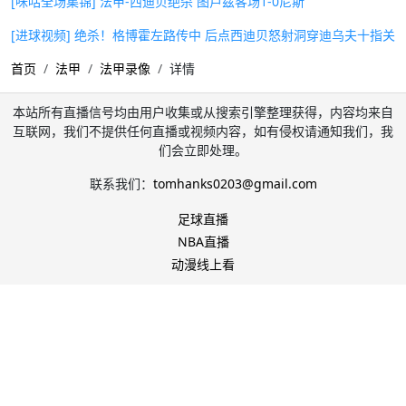
[咪咕全场集锦] 法甲-西迪贝绝杀 图卢兹客场1-0尼斯
[进球视频] 绝杀！格博霍左路传中 后点西迪贝怒射洞穿迪乌夫十指关
首页
法甲
法甲录像
详情
本站所有直播信号均由用户收集或从搜索引擎整理获得，内容均来自
互联网，我们不提供任何直播或视频内容，如有侵权请通知我们，我
们会立即处理。
联系我们：
tomhanks0203@gmail.com
足球直播
NBA直播
动漫线上看