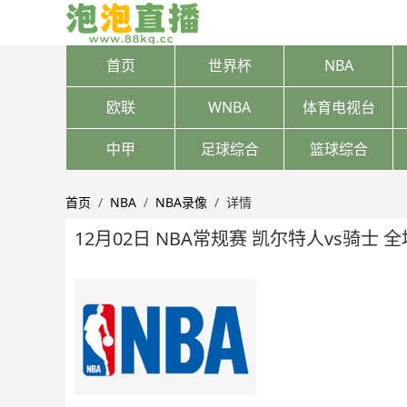
首页
世界杯
NBA
欧联
WNBA
体育电视台
中甲
足球综合
篮球综合
首页
NBA
NBA录像
详情
12月02日 NBA常规赛 凯尔特人vs骑士 