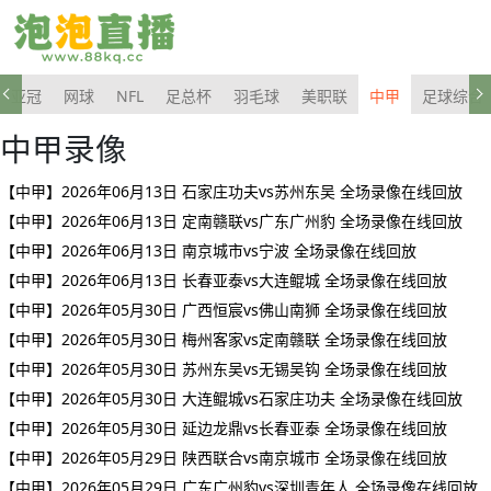
亚冠
网球
NFL
足总杯
羽毛球
美职联
中甲
足球综合
中甲录像
【中甲】2026年06月13日 石家庄功夫vs苏州东吴 全场录像在线回放
【中甲】2026年06月13日 定南赣联vs广东广州豹 全场录像在线回放
【中甲】2026年06月13日 南京城市vs宁波 全场录像在线回放
【中甲】2026年06月13日 长春亚泰vs大连鲲城 全场录像在线回放
【中甲】2026年05月30日 广西恒宸vs佛山南狮 全场录像在线回放
【中甲】2026年05月30日 梅州客家vs定南赣联 全场录像在线回放
【中甲】2026年05月30日 苏州东吴vs无锡吴钩 全场录像在线回放
【中甲】2026年05月30日 大连鲲城vs石家庄功夫 全场录像在线回放
【中甲】2026年05月30日 延边龙鼎vs长春亚泰 全场录像在线回放
【中甲】2026年05月29日 陕西联合vs南京城市 全场录像在线回放
【中甲】2026年05月29日 广东广州豹vs深圳青年人 全场录像在线回放