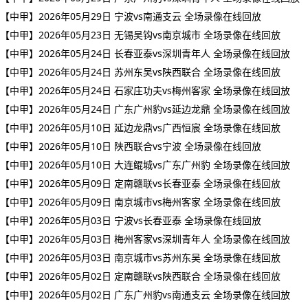
【中甲】2026年05月29日 宁波vs南通支云 全场录像在线回放
【中甲】2026年05月23日 无锡吴钩vs南京城市 全场录像在线回放
【中甲】2026年05月24日 长春亚泰vs深圳青年人 全场录像在线回放
【中甲】2026年05月24日 苏州东吴vs陕西联合 全场录像在线回放
【中甲】2026年05月24日 石家庄功夫vs梅州客家 全场录像在线回放
【中甲】2026年05月24日 广东广州豹vs延边龙鼎 全场录像在线回放
【中甲】2026年05月10日 延边龙鼎vs广西恒宸 全场录像在线回放
【中甲】2026年05月10日 陕西联合vs宁波 全场录像在线回放
【中甲】2026年05月10日 大连鲲城vs广东广州豹 全场录像在线回放
【中甲】2026年05月09日 定南赣联vs长春亚泰 全场录像在线回放
【中甲】2026年05月09日 南京城市vs梅州客家 全场录像在线回放
【中甲】2026年05月03日 宁波vs长春亚泰 全场录像在线回放
【中甲】2026年05月03日 梅州客家vs深圳青年人 全场录像在线回放
【中甲】2026年05月03日 南京城市vs苏州东吴 全场录像在线回放
【中甲】2026年05月02日 定南赣联vs陕西联合 全场录像在线回放
【中甲】2026年05月02日 广东广州豹vs南通支云 全场录像在线回放