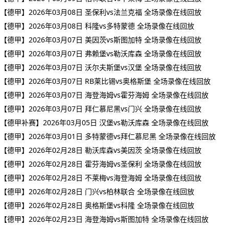
【德甲】2026年03月08日 圣保利vs法兰克福 全场录像在线回放
【德甲】2026年03月08日 科隆vs多特蒙德 全场录像在线回放
【德甲】2026年03月07日 美因茨vs斯图加特 全场录像在线回放
【德甲】2026年03月07日 弗赖堡vs勒沃库森 全场录像在线回放
【德甲】2026年03月07日 沃尔夫斯堡vs汉堡 全场录像在线回放
【德甲】2026年03月07日 RB莱比锡vs奥格斯堡 全场录像在线回放
【德甲】2026年03月07日 海登海姆vs霍芬海姆 全场录像在线回放
【德甲】2026年03月07日 拜仁慕尼黑vs门兴 全场录像在线回放
【德甲补赛】2026年03月05日 汉堡vs勒沃库森 全场录像在线回放
【德甲】2026年03月01日 多特蒙德vs拜仁慕尼黑 全场录像在线回放
【德甲】2026年02月28日 勒沃库森vs美因茨 全场录像在线回放
【德甲】2026年02月28日 霍芬海姆vs圣保利 全场录像在线回放
【德甲】2026年02月28日 不莱梅vs海登海姆 全场录像在线回放
【德甲】2026年02月28日 门兴vs柏林联合 全场录像在线回放
【德甲】2026年02月28日 奥格斯堡vs科隆 全场录像在线回放
【德甲】2026年02月23日 海登海姆vs斯图加特 全场录像在线回放